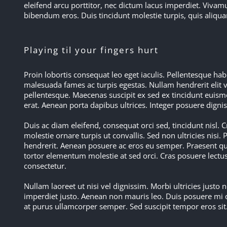
eleifend arcu porttitor, nec dictum lacus imperdiet. Viva
bibendum eros. Duis tincidunt molestie turpis, quis aliqua
Playing til your fingers hurt
Proin lobortis consequat leo eget iaculis. Pellentesque hab
malesuada fames ac turpis egestas. Nullam hendrerit elit 
pellentesque. Maecenas suscipit ex sed ex tincidunt euismo
erat. Aenean porta dapibus ultrices. Integer posuere digni
Duis ac diam eleifend, consequat orci sed, tincidunt nisl. C
molestie ornare turpis ut convallis. Sed non ultricies nisi. 
hendrerit. Aenean posuere ac eros eu semper. Praesent q
tortor elementum molestie at sed orci. Cras posuere lectu
consectetur.
Nullam laoreet ut nisi vel dignissim. Morbi ultricies justo
imperdiet justo. Aenean non mauris leo. Duis posuere mi q
at purus ullamcorper semper. Sed suscipit tempor eros sit