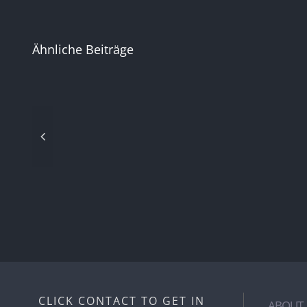
Ähnliche Beiträge
Technology
and
music
CLICK CONTACT TO GET IN
ABOUT