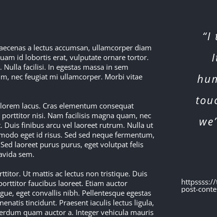
“I
 Maecenas a lectus accumsan, ullamcorper diam
uam id lobortis erat, vulputate ornare tortor.
Nulla facilisi. In egestas massa in sem
hum
rum, nec feugiat mi ullamcorper. Morbi vitae
tou
n lorem lacus. Cras elementum consequat
 porttitor nisi. Nam facilisis magna quam, nec
we’
. Duis finibus arcu vel laoreet rutrum. Nulla ut
mmodo eget id risus. Sed sed neque fermentum,
Sed laoreet purus purus, eget volutpat felis
ravida sem.
ttitor. Ut mattis ac lectus non tristique. Duis
httpssss:/
porttitor faucibus laoreet. Etiam auctor
post-conte
gue, eget convallis nibh. Pellentesque egestas
tis tincidunt. Praesent iaculis lectus ligula,
nterdum quam auctor a. Integer vehicula mauris