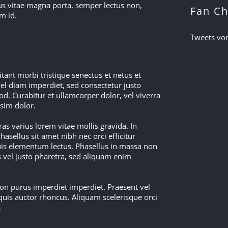
mus vitae magna porta, semper lectus non,
Fan Ch
m id.
Tweets vo
itant morbi tristique senectus et netus et
vel diam imperdiet, sed consectetur justo
d. Curabitur et ullamcorper dolor, vel viverra
ssim dolor.
ras varius lorem vitae mollis gravida. In
Phasellus sit amet nibh nec orci efficitur
uis elementum lectus. Phasellus in massa non
s vel justo pharetra, sed aliquam enim
 non purus imperdiet imperdiet. Praesent vel
uis auctor rhoncus. Aliquam scelerisque orci
.