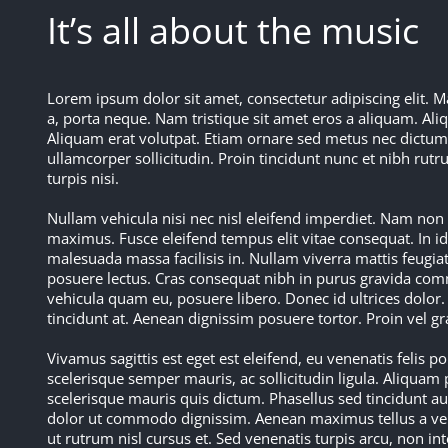
It’s all about the music
Lorem ipsum dolor sit amet, consectetur adipiscing elit.
a, porta neque. Nam tristique sit amet eros a aliquam. Aliq
Aliquam erat volutpat. Etiam ornare sed metus nec dictum. 
ullamcorper sollicitudin. Proin tincidunt nunc et nibh rut
turpis nisi.
Nullam vehicula nisi nec nisl eleifend imperdiet. Nam no
maximus. Fusce eleifend tempus elit vitae consequat. In id
malesuada massa facilisis in. Nullam viverra mattis feugiat
posuere lectus. Cras consequat nibh in purus gravida co
vehicula quam eu, posuere libero. Donec id ultrices dolor. 
tincidunt at. Aenean dignissim posuere tortor. Proin vel g
Vivamus sagittis est eget est eleifend, eu venenatis felis por
scelerisque semper mauris, ac sollicitudin ligula. Aliquam 
scelerisque mauris quis dictum. Phasellus sed tincidunt au
dolor ut commodo dignissim. Aenean maximus tellus a venena
ut rutrum nisl cursus et. Sed venenatis turpis arcu, non i