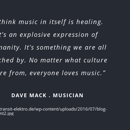
 think music in itself is healing.
It’s an explosive expression of
anity. It’s something we are all
ched by. No matter what culture
re from, everyone loves music.”
DAVE MACK . MUSICIAN
/transit-elektro.de/wp-content/uploads/2016/07/blog-
nt2.jpg