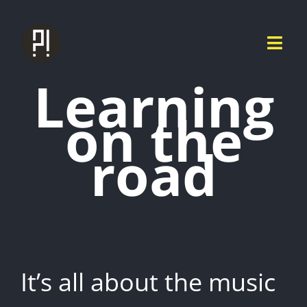
Zum
Inhalt
springen
Togg
Navi
Learning
AB
on the
MEET T
road
LIVE 
CON
It’s all about the music