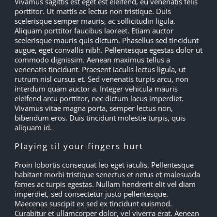
Vivamus sagittis est eget est eleifend, eu venenatis felis
porttitor. Ut mattis ac lectus non tristique. Duis
scelerisque semper mauris, ac sollicitudin ligula.
Aliquam porttitor faucibus laoreet. Etiam auctor
scelerisque mauris quis dictum. Phasellus sed tincidunt
augue, eget convallis nibh. Pellentesque egestas dolor ut
commodo dignissim. Aenean maximus tellus a
venenatis tincidunt. Praesent iaculis lectus ligula, ut
rutrum nisl cursus et. Sed venenatis turpis arcu, non
interdum quam auctor a. Integer vehicula mauris
eleifend arcu porttitor, nec dictum lacus imperdiet.
Vivamus vitae magna porta, semper lectus non,
bibendum eros. Duis tincidunt molestie turpis, quis
aliquam id.
Playing til your fingers hurt
Proin lobortis consequat leo eget iaculis. Pellentesque
habitant morbi tristique senectus et netus et malesuada
fames ac turpis egestas. Nullam hendrerit elit vel diam
imperdiet, sed consectetur justo pellentesque.
Maecenas suscipit ex sed ex tincidunt euismod.
Curabitur et ullamcorper dolor, vel viverra erat. Aenean